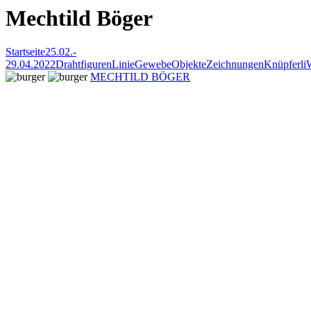
Mechtild Böger
Startseite
25.02.-
29.04.2022
Drahtfiguren
Linie
Gewebe
Objekte
Zeichnungen
Knüpferli
MECHTILD BÖGER